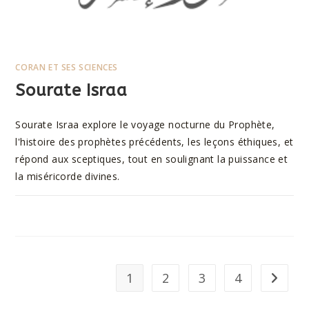
CORAN ET SES SCIENCES
Sourate Israa
Sourate Israa explore le voyage nocturne du Prophète,
l'histoire des prophètes précédents, les leçons éthiques, et
répond aux sceptiques, tout en soulignant la puissance et
la miséricorde divines.
SUR
COMMENTAIRES FERMÉS
8 AOÛT 2023
SOURATE
ISRAA
1
2
3
4
Aller à 