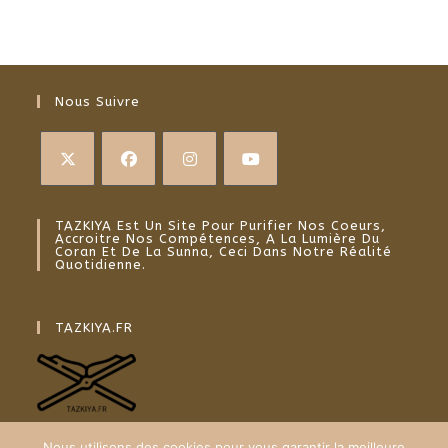
Nous Suivre
S’ouvre
S’ouvre
S’ouvre
S’ouvre
dans
dans
dans
dans
TAZKIYA Est Un Site Pour Purifier Nos Coeurs,
Accroitre Nos Compétences, A La Lumière Du
un
un
un
un
Coran Et De La Sunna, Ceci Dans Notre Réalité
Quotidienne.
nouvel
nouvel
nouvel
nouvel
onglet
onglet
onglet
onglet
TAZKIYA.FR
Nous utilisons des cookies pour vous garantir la meilleure