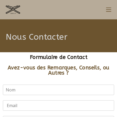
Nous Contacter
Formulaire de Contact
Avez-vous des Remarques, Conseils, ou
Autres ?
N
o
m
*
E
m
a