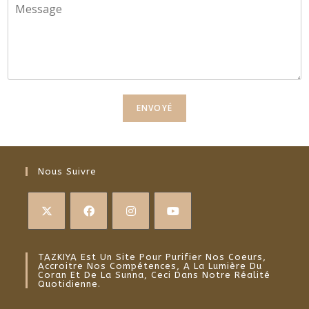
i
M
l
e
*
s
s
a
g
e
*
ENVOYÉ
Nous Suivre
TAZKIYA Est Un Site Pour Purifier Nos Coeurs,
Accroitre Nos Compétences, A La Lumière Du
Coran Et De La Sunna, Ceci Dans Notre Réalité
Quotidienne.