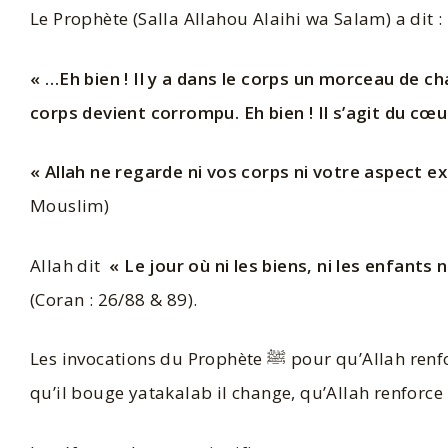
Le Prophète (Salla Allahou Alaihi wa Salam) a dit :
« …Eh bien ! Il y a dans le corps un morceau de chai
corps devient corrompu. Eh bien ! Il s’agit du cœu
« Allah ne regarde ni vos corps ni votre aspect ex
Mouslim)
Allah dit
« Le jour où ni les biens, ni les enfants 
(Coran : 26/88 & 89).
Les invocations du Prophète ﷺ pour qu’Allah renforce son cœur sur la piété et sur sa religion. Le cœur en arabe qalb vient du fait
qu’il bouge yatakalab il change, qu’Allah renforce 