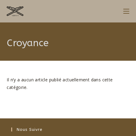
Skip
to
content
Croyance
Il n’y a aucun article publié actuellement dans cette
catégorie.
Nous Suivre