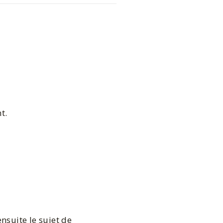
t.
nsuite le sujet de