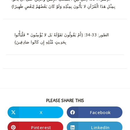
بِمِثْلِ هَذَا الْقُرْآنِ لا يَأْتُونَ بِمِثْلِهِ وَلَوْ كَانَ بَعْضُهُمْ لِبَعْضٍ ظَهِيرًا}
الطور: 33-34: {أَمْ يَقُولُونَ تَقَوَّلَهُ بَل لا يُؤْمِنُونَ * فَلْيَأْتُوا
بِحَدِيثٍ مِّثْلِهِ إِن كَانُوا صَادِقِينَ}
PLEASE SHARE THIS
X
Facebook
Pinterest
LinkedIn