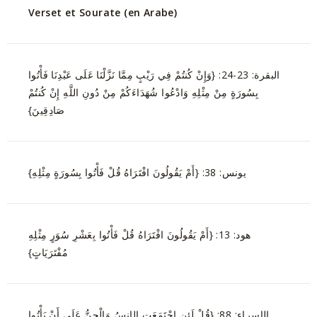
Verset et Sourate (en Arabe)
البقرة: 23-24: {وَإِنْ كُنتُمْ فِي رَيْبٍ مِمَّا نَزَّلْنَا عَلَى عَبْدِنَا فَأْتُوا
بِسُورَةٍ مِنْ مِثْلِهِ وَادْعُوا شُهَدَاءَكُمْ مِنْ دُونِ اللَّهِ إِنْ كُنتُمْ
صَادِقِينَ}
يونس: 38: {أَمْ يَقُولُونَ افْتَرَاهُ قُلْ فَأْتُوا بِسُورَةٍ مِثْلِهِ}
هود: 13: {أَمْ يَقُولُونَ افْتَرَاهُ قُلْ فَأْتُوا بِعَشْرِ سُوَرٍ مِثْلِهِ
مُفْتَرَيَاتٍ}
الإسراء: 88: {قُلْ لَئِنِ اجْتَمَعَتِ الإِنسُ وَالْجِنُّ عَلَى أَنْ يَأْتُوا