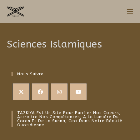
Skip
to
content
Sciences Islamiques
Nous Suivre
S’ouvre
S’ouvre
S’ouvre
S’ouvre
dans
dans
dans
dans
TAZKIYA Est Un Site Pour Purifier Nos Coeurs,
Accroitre Nos Compétences, A La Lumière Du
un
un
un
un
Coran Et De La Sunna, Ceci Dans Notre Réalité
Quotidienne.
nouvel
nouvel
nouvel
nouvel
onglet
onglet
onglet
onglet